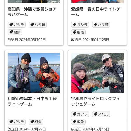
高知県・沖磯で激闘ショア
愛媛県・春の日中ライトゲ
ラバゲーム
ーム
ガシラ
ガシラ
ハタ類
ハタ類
根魚
根魚
2024年05月02日
2024年04月25日
和歌山県串本・日中お手軽
宇和島でライトロックフィ
ライトゲーム
ッシュゲーム
ガシラ
メバル
ガシラ
根魚
根魚
2024年02月29日
2024年02月15日