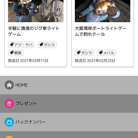
手軽に漁港のジグ単ライト
大阪湾岸ボートライトゲー
ゲーム
ムで釣れテール
アジ・サバ
ガシラ
根魚
ガシラ
メバル
2021年03月11日
2021年02月25日
HOME
プレゼント
バックナンバー