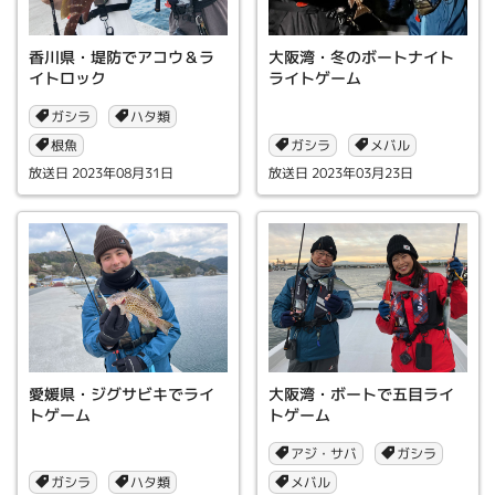
香川県・堤防でアコウ＆ラ
大阪湾・冬のボートナイト
イトロック
ライトゲーム
ガシラ
ハタ類
根魚
ガシラ
メバル
2023年08月31日
2023年03月23日
愛媛県・ジグサビキでライ
大阪湾・ボートで五目ライ
トゲーム
トゲーム
アジ・サバ
ガシラ
ガシラ
メバル
ハタ類