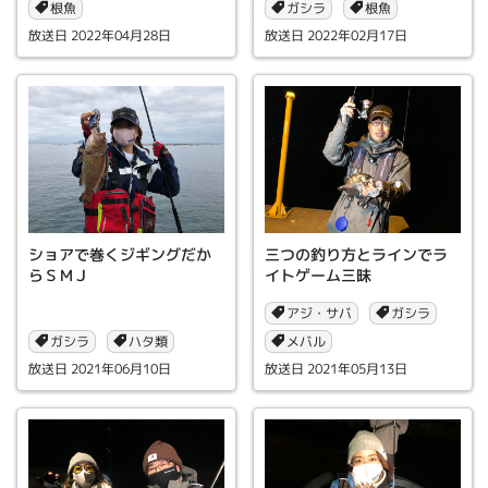
根魚
ガシラ
根魚
2022年04月28日
2022年02月17日
ショアで巻くジギングだか
三つの釣り方とラインでラ
らＳＭＪ
イトゲーム三昧
アジ・サバ
ガシラ
ガシラ
メバル
ハタ類
2021年06月10日
2021年05月13日