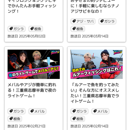
マイクロジグ＆ジグサビキ
お子さまの釣りデビュー
でかんたんお手軽フィッシ
に！手軽に楽しむならナノ
ング！
アジサビキなの！
アジ・サバ
ガシラ
ガシラ
根魚
根魚
2025年05月02日
2025年03月14日
メバルやアジが簡単に釣れ
「ルアーで魚を釣ってみた
る！三重県志摩半島で夜の
い」そんな方にオススメし
ライトゲーム！
たい！三重県志摩半島でラ
イトゲーム！
ガシラ
ガシラ
メバル
メバル
根魚
根魚
2025年02月21日
2025年02月14日