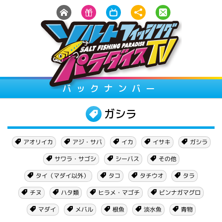
バックナンバー
ガシラ
アオリイカ
アジ・サバ
イサキ
ガシラ
イカ
サワラ・サゴシ
シーバス
その他
タイ（マダイ以外）
タチウオ
タコ
タラ
ヒラメ・マゴチ
ビンナガマグロ
ハタ類
チヌ
マダイ
メバル
淡水魚
根魚
青物