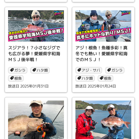
スジアラ！？小さなジグで
アジ！根魚！魚種多彩！真
も広がる夢！愛媛県宇和海
冬でも熱い！愛媛県宇和海
ＭＳＪ後半戦！
でのＭＳＪ！
ガシラ
アジ・サバ
ハタ類
ガシラ
根魚
ハタ類
根魚
2025年01月31日
2025年01月24日