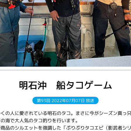
明石沖 船タコゲーム
第93回 2022年07月07日 放送
多くの人に愛されている明石のタコ。まさに今がシーズン真っ
石の海で大人気のタコ釣りを行います。
新商品のシルエットを強調した「ぷりぷりタコエビ（影武者シ