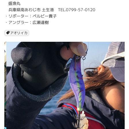
盛漁丸
兵庫県南あわじ市 土生港 TEL.0799-57-0120
・リポーター：ペルビー貴子
・アングラー：広瀬達樹
アオリイカ