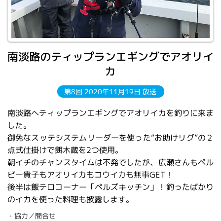
南淡路のティップランエギングでアオリイ
カ
第8回 2020年11月19日 放送
南淡路へティップランエギングでアオリイカを釣りに来ま
した。
御免なスッテシステムリーダーを使った“お助けリグ”の２
点式仕掛けで餌木蔵を2つ使用。
朝イチのチャンスタイムは不発でしたが、広瀬さんもペル
ビー貴子もアオリイカもコウイカも無事GET！
後半は飯テロコーナー「ペルズキッチン」！釣ったばかり
のイカを使った料理も披露します。
・協力／問合せ